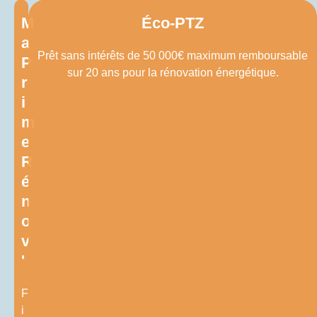
M
Éco-PTZ
a
Prêt sans intérêts de 50 000€ maximum remboursable
P
sur 20 ans pour la rénovation énergétique.
r
i
m
e
R
é
n
o
v
'
F
i